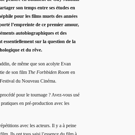
partager son temps entre ses études en
néphile pour les films muets des années
 porté l’empreinte de ce premier amour,
éléments autobiographiques et des
 essentiellement sur la question de la
hologique et du rêve.
ddin, de même que son acolyte Evan
rtie de son film
The Forbbiden Room
en
 Festival du Nouveau Cinéma.
rocédé pour le tournage ? Avez-vous usé
 pratiques en pré-production avec les
épétitions avec les acteurs. Il y a à peine
film. Ils ont tous saisi l’essence du film à