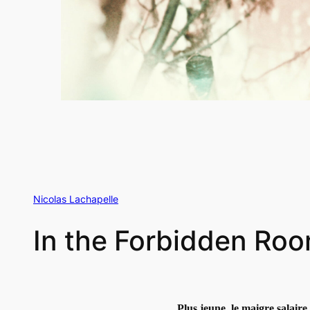
Nicolas Lachapelle
In the Forbidden Ro
Plus jeune, le maigre salai