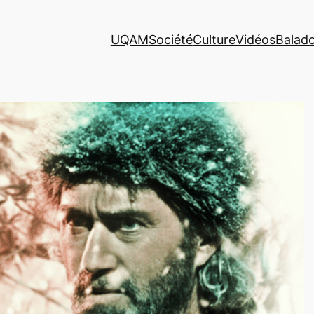
UQAM
Société
Culture
Vidéos
Balad