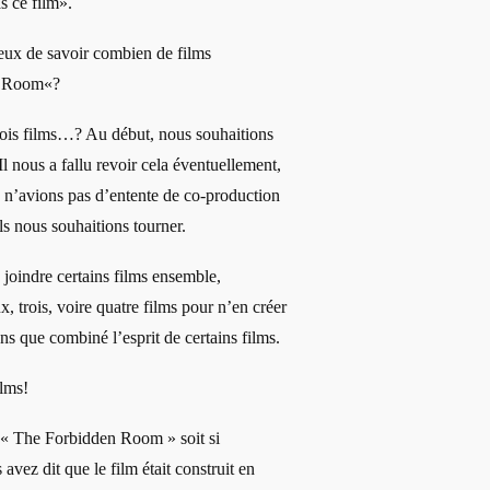
s ce film».
rieux de savoir combien de films
n Room«?
rois films…? Au début, nous souhaitions
Il nous a fallu revoir cela éventuellement,
 n’avions pas d’entente de co-production
ls nous souhaitions tourner.
oindre certains films ensemble,
, trois, voire quatre films pour n’en créer
ns que combiné l’esprit de certains films.
ilms!
 « The Forbidden Room » soit si
avez dit que le film était construit en