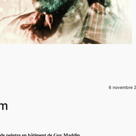
6 novembre 
om
re de peintre en bâtiment de Guy Maddin