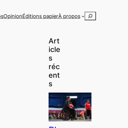
Rechercher
os
Opinion
Éditions papier
À propos
Art
icle
s
réc
ent
s