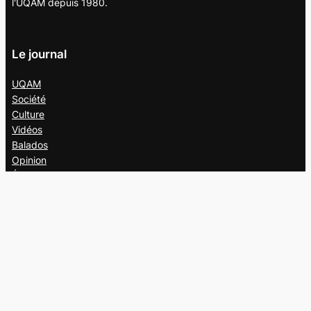
l'UQAM depuis 1980.
Le journal
UQAM
Société
Culture
Vidéos
Balados
Opinion
Éditions papier
À propos
L’équipe
Nous joindre
Collaborer au
Campus