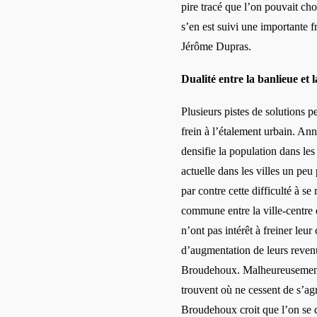
pire tracé que l’on pouvait choi
s’en est suivi une importante f
J
é
r
ô
me Dupras.
Dualit
é entre la banlieue et la
Plusieurs pistes de solutions p
frein à
l
’étalement urbain. An
densifie
la population dans les 
actuelle dans les villes un peu 
par contre cette difficulté à se
commune entre la ville-centre e
n’ont pas inté
r
ê
t
à freiner leur
d’augmentation de leurs reve
Broudehoux. Malheureusement, l
trouvent où ne cessent de s’ag
Broudehoux croit que l’on se d