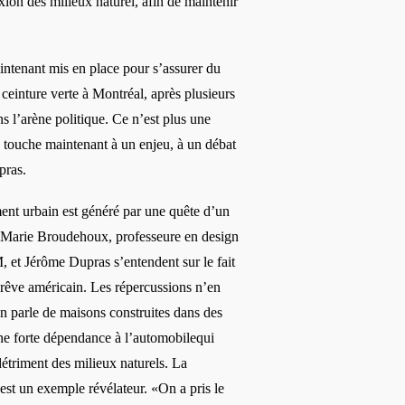
ion des milieux naturel, afin de maintenir
aintenant mis en place pour s’assurer du
 ceinture verte à Montréal, après plusieurs
s l’
ar
ène politique. Ce n’est plus une
 touche maintenant à
un enjeu,
à
un d
ébat
pras.
ent urbain est gé
n
é
r
é par une quê
te d
’
un
-Marie Broudehoux, professeure en design
 et Jé
r
ô
me Dupras s
’entendent sur le fait
r
ê
ve am
éricain. Les répercussions n’en
 parle de maisons construites dans des
ne forte dépendance à
l
’automobilequi
d
étriment des milieux naturels. La
 est un exemple ré
v
élateur. «On a pris le