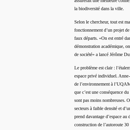
assurerait
une meilleure connex
la biodiversité
dans la ville.
Selon le chercheur, tout est m
fonctionnement
d’un projet de
faux départs.
«On est entré dan
dé
monstration acad
émique, on
de socié
t
é»
a lanc
é Jérôme Du
Le problème est clair
: l
’étalem
espace priv
é
individuel. Anne
de l
’environnement à
l
’UQAM,
que c’est une conséquence du
sont pas moins nombreuses. On
secteurs à faible densité
et d
’u
prend davantage d’
espace au 
construction de l’autoroute 30