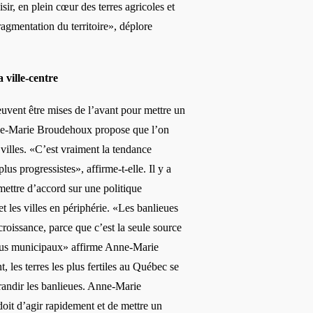
sir, en plein cœur des terres agricoles et
ragmentation du territoire»
, d
é
plore
 ville-
centre
euvent être mises de l’avant pour mettre un
ne-Marie Broudehoux propose que l’
on
villes. «
C
’est vraiment la tendance
plus progressistes», affirme-t-elle. Il y a
 mettre d’accord sur une politique
t les villes en pé
riph
é
rie.
«Les banlieues
 croissance, parce que c’
est
la seule source
nus municipaux» affirme Anne-Marie
es terres les plus fertiles au Québec se
randir les banlieues. Anne-Marie
oit d’agir rapidement et de mettre un