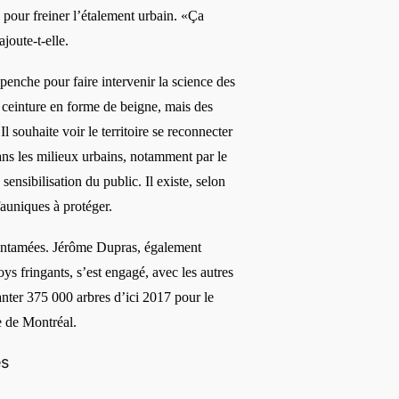
 pour freiner l’étalement urbain. «Ça
ajoute-t-elle.
enche pour faire intervenir la science des
 ceinture en forme de beigne, mais des
 Il souhaite voir le territoire se reconnecter
ns les milieux urbains, notamment par le
 sensibilisation du public. Il existe, selon
fauniques à
prot
é
ger.
entamées. Jé
r
ô
me Dupras,
également
s fringants
, s
’
est
engagé, avec les autres
nter 375 000 arbres d’ici 2017 pour le
le de Montré
al.
es