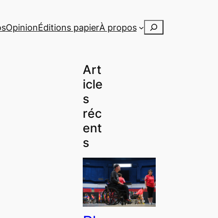
Rechercher
os
Opinion
Éditions papier
À propos
Art
icle
s
réc
ent
s