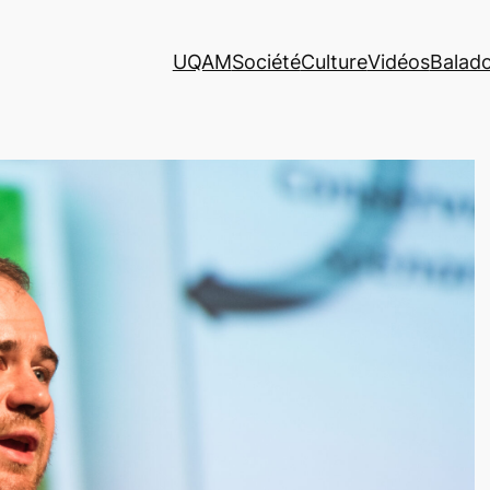
UQAM
Société
Culture
Vidéos
Balad