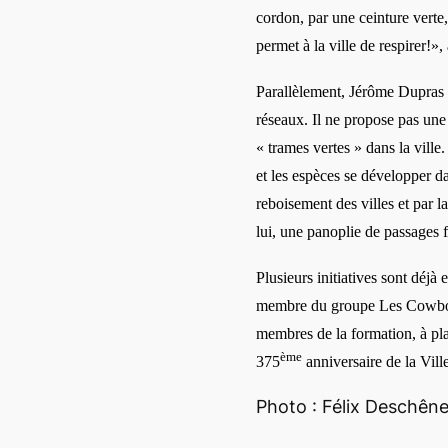
cordon, par une ceinture verte,
permet à la ville de respirer!», 
Parall
èlement, Jé
r
ôme Dupras p
réseaux. Il ne propose pas une
«
trames vertes
» dans la ville.
et les espè
ces se d
évelopper da
reboisement des villes
et
par la
lui, une panoplie de passages 
Plusieurs initiatives sont déjà 
membre du groupe Les Cowboy
membres de la formation, à pla
è
me
375
anniversaire de la Vil
Photo : Félix Deschên