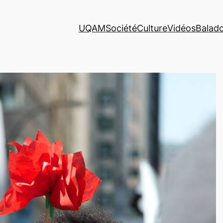
UQAM
Société
Culture
Vidéos
Balad