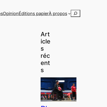
Rechercher
os
Opinion
Éditions papier
À propos
Art
icle
s
réc
ent
s