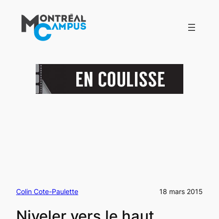
Aller
au
contenu
Colin Cote-Paulette
18 mars 2015
Niveler vers le haut