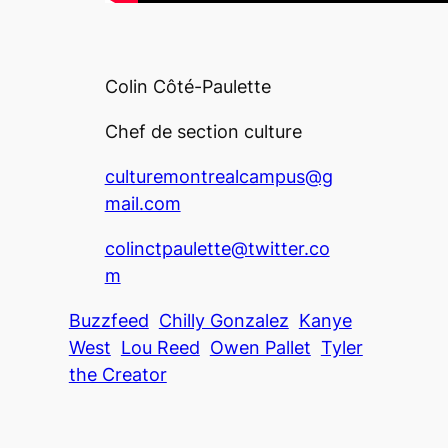
Colin Côté-Paulette
Chef de section culture
culturemontrealcampus@g
mail.com
colinctpaulette@twitter.co
m
Buzzfeed
Chilly Gonzalez
Kanye
West
Lou Reed
Owen Pallet
Tyler
the Creator