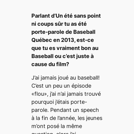
Parlant d
’
Un é
t
é sans point
ni coups sû
r
tu as
é
t
é
porte-parole de Baseball
Qu
ébec en 2013, est-ce
que tu es vraiment bon au
Baseball ou c’est juste à
cause du film?
J’ai jamais joué au baseball!
C’est un peu un épisode
«flou», j’ai n’ai jamais trouvé
pourquoi j’étais porte-
parole. Pendant un speech
à la fin de l’année, les jeunes
m’ont posé la même