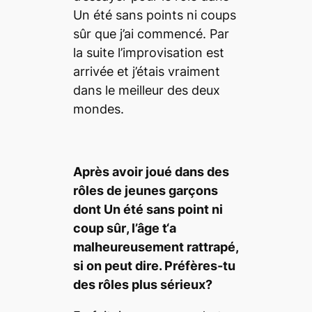
Un é
t
é sans points ni coups
sû
r
que j’ai commencé. Par
la suite l’improvisation est
arrivée et j’étais vraiment
dans le meilleur des deux
mondes.
Apr
ès avoir joué dans des
rô
les
de jeunes
gar
ç
on
s
dont
Un é
t
é sans point ni
coup sû
r
, l
’â
ge t
‘a
malheureusement rattrapé,
si on peut dire. P
r
é
f
è
res
-tu
des rôles plus sérieux?