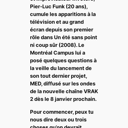
Pier-Luc Funk (20 ans),
cumule les apparitions à
la
t
é
l
évision et au grand
écran depuis son premier
rôle dans
Un é
t
é sans point
ni coup sû
r
(2008). Le
Montré
al Campus lui a
pos
é quelques questions à
la veille du lancement de
son tout dernier projet,
MED, diffusé sur les ondes
de la nouvelle chaî
ne VRAK
2 d
ès le 8 janvier prochain.
Pour commencer, peux tu
nous dire deux ou trois
choses qu’on devrait