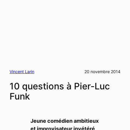
Vincent Larin
20 novembre 2014
10 questions à Pier-Luc
Funk
Jeune comédien ambitieux
et improvisateur invé
t
é
r
é,