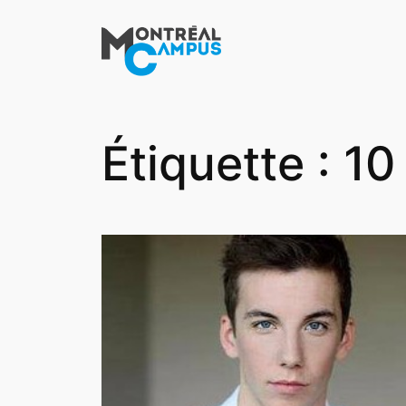
Aller
au
contenu
Étiquette :
10