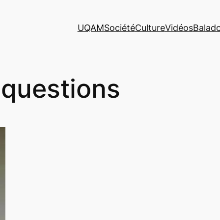
UQAM
Société
Culture
Vidéos
Balad
 questions