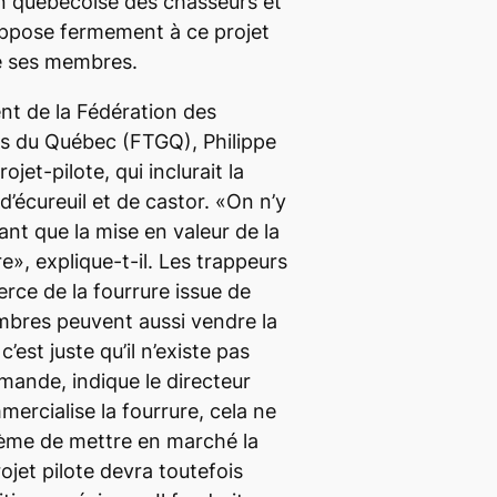
tion québécoise des chasseurs et
ppose fermement à ce projet
de ses membres.
ent de la Fédération des
es du Québec (FTGQ), Philippe
jet-pilote, qui inclurait la
’écureuil et de castor. «On n’y
ant que la mise en valeur de la
re», explique-t-il. Les trappeurs
rce de la fourrure issue de
mbres peuvent aussi vendre la
c’est juste qu’il n’existe pas
mande, indique le directeur
ercialise la fourrure, cela ne
lème de mettre en marché la
rojet pilote devra toutefois