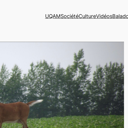
UQAM
Société
Culture
Vidéos
Balad