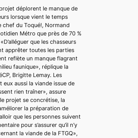
 projet déplorent le manque de
eurs lorsque vient le temps
Le chef du Toqué!, Normand
uotidien
Métro
que près de 70 %
. «D’alléguer que les chasseurs
 apprêter toutes les parties
vent reflète un manque flagrant
lieu faunique», réplique la
éCP, Brigitte Lemay. Les
eux aussi la viande issue de
issent rien traîner», assure
le projet se concrétise, la
améliorer la préparation de
alloir que les personnes suivent
ntaire pour s’assurer qu’il n’y
ernant la viande de la FTGQ»,