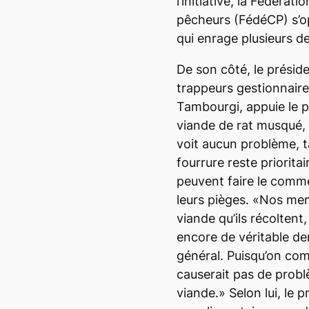
l’initiative, la Fédéra
pêcheurs (FédéCP) s’o
qui enrage plusieurs 
De son côté, le présid
trappeurs gestionnair
Tambourgi, appuie le pro
viande de rat musqué, d
voit aucun problème, t
fourrure reste prioritai
peuvent faire le comme
leurs pièges. «Nos me
viande qu’ils récoltent, 
encore de véritable de
général. Puisqu’on comm
causerait pas de prob
viande.» Selon lui, le p