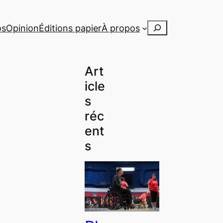
Rechercher
os
Opinion
Éditions papier
À propos
Art
icle
s
réc
ent
s