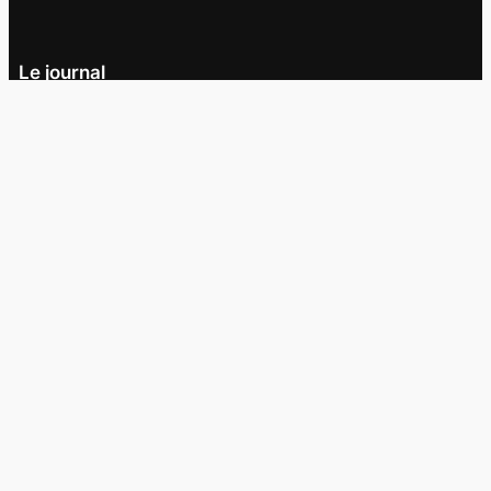
Le journal
UQAM
Société
Culture
Vidéos
Balados
Opinion
Éditions papier
À propos
L’équipe
Nous joindre
Collaborer au
Campus