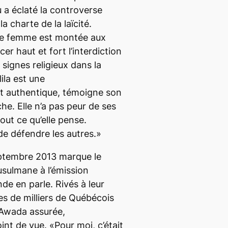
 a éclaté la controverse
a charte de la laïcité.
ne femme est montée aux
r haut et fort l’interdiction
 signes religieux dans la
ila est une
 authentique, témoigne son
. Elle n’a pas peur de ses
tout ce qu’elle pense.
 de défendre les autres.»
eptembre 2013 marque le
sulmane à l’émission
nde en parle
. Rivés à leur
es de milliers de Québécois
 Awada assurée,
nt de vue. «Pour moi, c’était