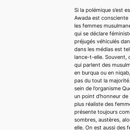
Si la polémique s’est e
Awada est consciente 
les femmes musulmanes 
qui se déclare féminis
préjugés véhiculés dans
dans les médias est tel
lance-t-elle. Souvent, o
qui parlent des musu
en burqua ou en niqab,
pas du tout la majori
sein de l’organisme Québ
un point d’honneur de
plus réaliste des fem
présente toujours co
sombres, austères, alor
elle. On est aussi des