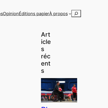
Rechercher
os
Opinion
Éditions papier
À propos
Art
icle
s
réc
ent
s