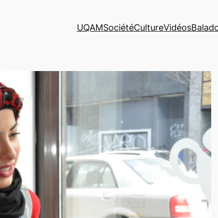
UQAM
Société
Culture
Vidéos
Balad