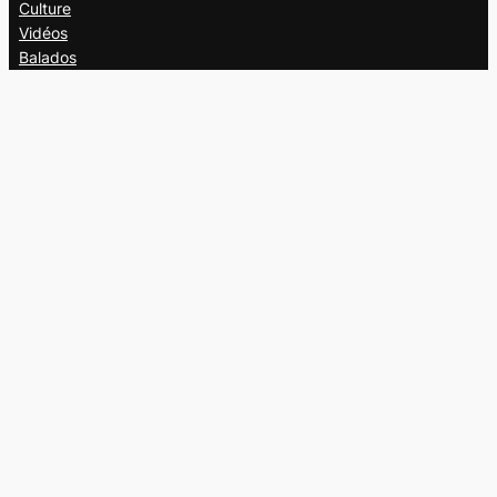
Culture
Vidéos
Balados
Opinion
Éditions papier
À propos
L’équipe
Nous joindre
Collaborer au
Campus
Suivez-nous
Facebook
X
Instagram