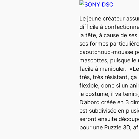
Le jeune créateur assu
difficile à confection
la tête, à cause de ses
ses formes particulières
caoutchouc-mousse po
mascottes, puisque le m
facile à manipuler. «L
très, très résistant, ça
flexible, donc si un an
le costume, il va tenir»
D’abord créée en 3 dim
est subdivisée en plus
seront ensuite découp
pour une
Puzzle 3D,
af