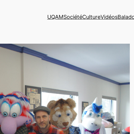
UQAM
Société
Culture
Vidéos
Balad