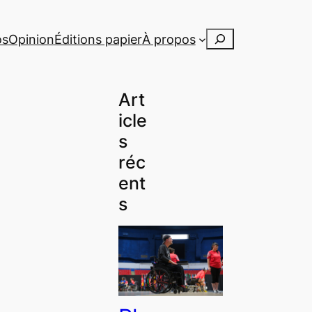
Rechercher
os
Opinion
Éditions papier
À propos
Art
icle
s
réc
ent
s