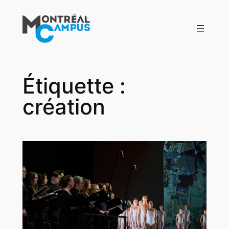
Aller
au
contenu
Étiquette :
création