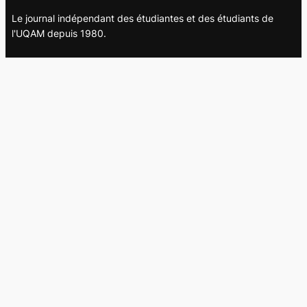
Le journal indépendant des étudiantes et des étudiants de
l'UQAM depuis 1980.
Le journal
UQAM
Société
Culture
Vidéos
Balados
Opinion
Éditions papier
À propos
L’équipe
Nous joindre