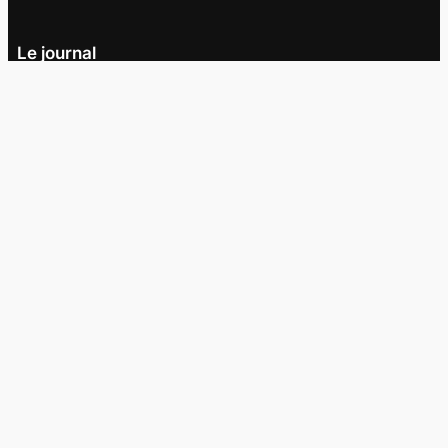
Le journal
UQAM
Société
Culture
Vidéos
Balados
Opinion
Éditions papier
À propos
L’équipe
Nous joindre
Collaborer au
Campus