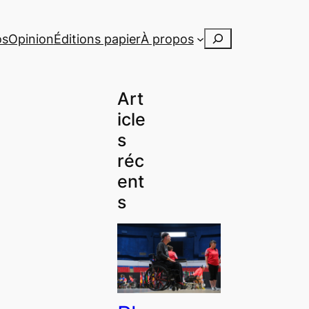
Rechercher
os
Opinion
Éditions papier
À propos
Art
icle
s
réc
ent
s