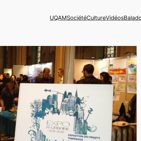
UQAM
Société
Culture
Vidéos
Balad