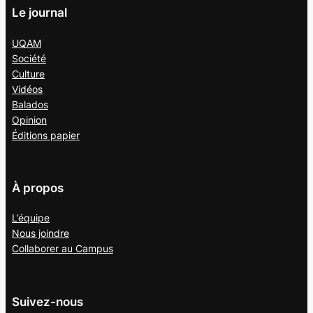
Le journal
UQAM
Société
Culture
Vidéos
Balados
Opinion
Éditions papier
À propos
L’équipe
Nous joindre
Collaborer au
Campus
Suivez-nous