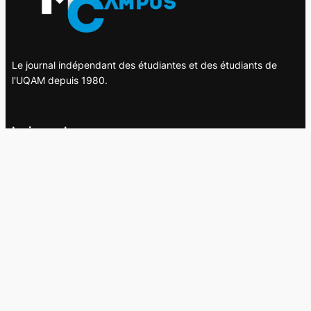
Le journal indépendant des étudiantes et des étudiants de
l'UQAM depuis 1980.
Le journal
UQAM
Société
Culture
Vidéos
Balados
Opinion
Éditions papier
À propos