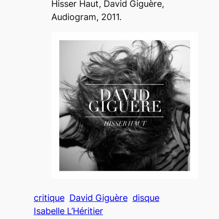
Hisser Haut
, David Giguère,
Audiogram, 2011.
critique
David Giguère
disque
Isabelle L’Héritier