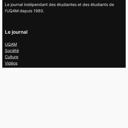
Le journal indépendant des étudiantes et des étudiants de
l'UQAM depuis 1980.
Le journal
UQAM
Société
Culture
Vidéos
Balados
Opinion
Éditions papier
À propos
L’équipe
Nous joindre