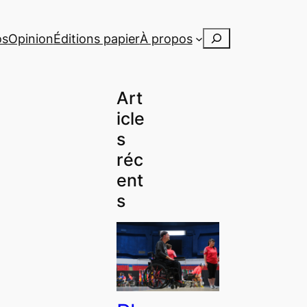
Rechercher
os
Opinion
Éditions papier
À propos
Art
icle
s
réc
ent
s