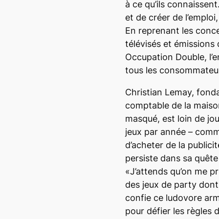
à ce qu’ils connaissen
et de créer de l’emploi,
En reprenant les conc
télévisés et émissions
Occupation Double
, l
tous les consommateurs
Christian Lemay, fonda
comptable de la maison
masqué, est loin de jo
jeux par année – comme
d’acheter de la publicité
persiste dans sa quête
«J’attends qu’on me pr
des jeux de
party
dont
confie ce
ludovore
arm
pour défier les règles d