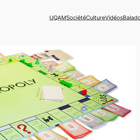
UQAM
Société
Culture
Vidéos
Balad