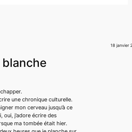
18 janvier 
e blanche
échapper.
crire une chronique culturelle.
saigner mon cerveau jusqu’à ce
 oui, j’adore écrire des
rsque ma tombée était hier.
 deux heures que je planche sur