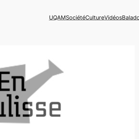
UQAM
Société
Culture
Vidéos
Balad