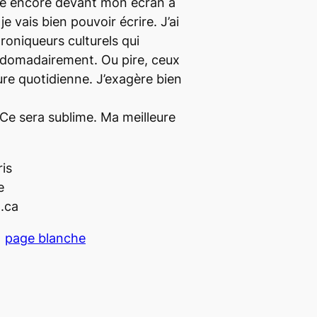
ve encore devant mon écran à
 vais bien pouvoir écrire. J’ai
roniqueurs culturels qui
bdomadairement. Ou pire, ceux
ure quotidienne. J’exagère bien
. Ce sera sublime. Ma meilleure
ris
e
.ca
page blanche