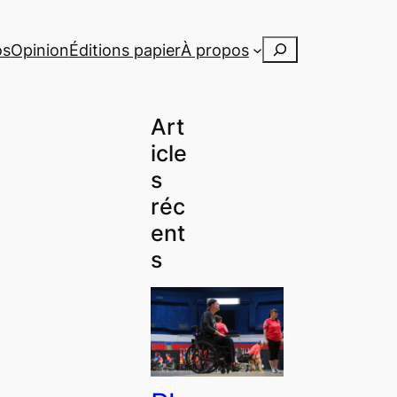
Rechercher
os
Opinion
Éditions papier
À propos
Art
icle
s
réc
ent
s