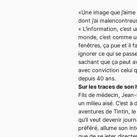
«Une image que j’aime b
dont j’ai malencontreu
« L’information, c’est 
monde, c’est comme u
fenêtres, ça pue et il f
ignorer ce qui se pass
sachant que ça peut avo
avec conviction celui 
depuis 40 ans.
Sur les traces de son
Fils de médecin, Jean-
un milieu aisé. C’est à
aventures de Tintin, le
qu’il veut devenir journ
préféré, allume son int
que de se jeter direc