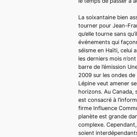
le temps de passer à 
La soixantaine bien as
tourner pour Jean-Fran
qu’elle tourne sans qu’
événements qui façonne
séisme en Haïti, celui 
les derniers mois n’ont
barre de l’émission
Une
2009 sur les ondes de
Lépine veut amener ses
horizons. Au Canada, s
est consacré à l’inform
firme Influence Commu
planète est grande dan
complexe. Cependant, l
soient interdépendants