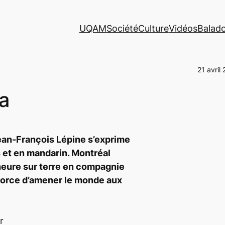
UQAM
Société
Culture
Vidéos
Balad
21 avril
a
Jean-François Lépine s’exprime
s et en mandarin.
Montréal
eure sur terre en compagnie
fforce d’amener le monde aux