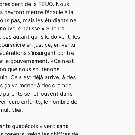
 président de la FEUQ. Nous
ls devront mettre l’épaule à la
ons pas, mais les étudiants ne
ouvelle hausse.» Si leurs
pas autant qu’ils le doivent, les
oursuivre en justice, en vertu
 fédérations s’insurgent contre
ar le gouvernement. «Ce n’est
ion que nous soutenons,
in. Cela est déjà arrivé, à des
is ça va mener à des drames
de parents se retrouvent dans
ncer leurs enfants, le nombre de
ultiplier.
ants québécois vivent sans
rs parents, selon les chiffres de