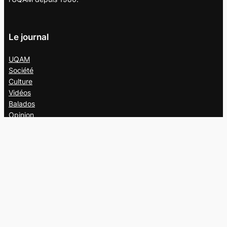
Le journal
UQAM
Société
Culture
Vidéos
Balados
Opinion
Éditions papier
À propos
L’équipe
Nous joindre
Collaborer au
Campus