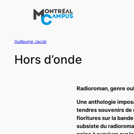
Aller
au
contenu
Guillaume Jacob
Hors d’onde
Radioroman, genre ou
Une anthologie imposa
tendres souvenirs de 
fioritures sur la band
subsiste du radioroma