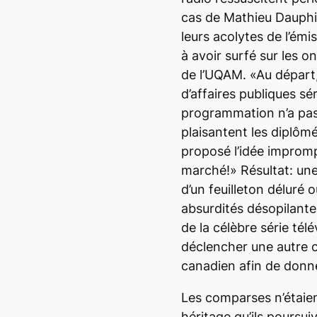
cas de Mathieu Dauphi
leurs acolytes de l’ém
à avoir surfé sur les
de l’UQAM. «Au départ,
d’affaires publiques sér
programmation n’a pas
plaisantent les diplôm
proposé l’idée impromp
marché!» Résultat: u
d’un feuilleton déluré 
absurdités désopilant
de la célèbre série té
déclencher une autre c
canadien afin de donn
Les comparses n’étaie
héritage qu’ils poursui