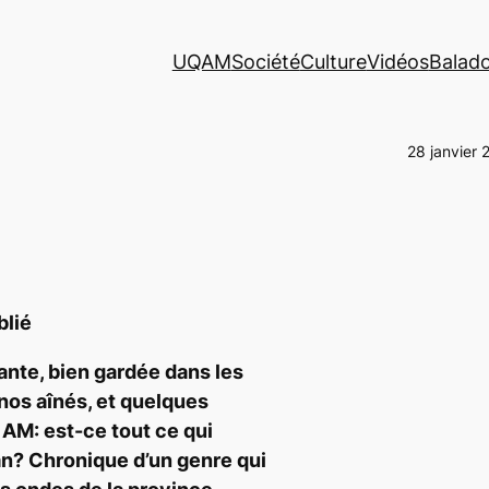
UQAM
Société
Culture
Vidéos
Balad
28 janvier 
blié
nte, bien gardée dans les
nos aînés, et quelques
e AM: est-ce tout ce qui
n? Chronique d’un genre qui