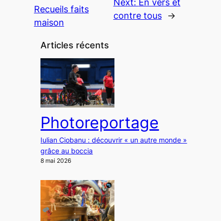
Next:
En vers et
Recueils faits
contre tous
→
maison
Articles récents
Photoreportage
Iulian Ciobanu : découvrir « un autre monde »
grâce au boccia
8 mai 2026