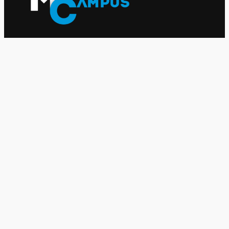
Le journal indépendant des étudiantes et des étudiants de
l'UQAM depuis 1980.
Le journal
UQAM
Société
Culture
Vidéos
Balados
Opinion
Éditions papier
À propos