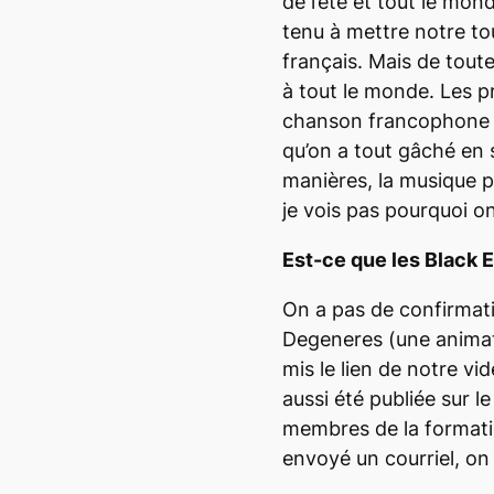
de l’été et tout le mon
tenu à mettre notre to
français. Mais de tout
à tout le monde. Les p
chanson francophone e
qu’on a tout gâché en 
manières, la musique p
je vois pas pourquoi on
Est-ce que les Black E
On a pas de confirmat
Degeneres (une animat
mis le lien de notre vi
aussi été publiée sur le
membres de la formatio
envoyé un courriel, on 