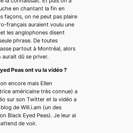
de la connaissait. Et puis on a
uche en chantant la fin en
es façons, on ne peut pas plaire
ro-français auraient voulu une
t les anglophones disent
seule phrase. De toutes
asse partout à Montréal, alors
 aurait dû se priver.
yed Peas ont vu la vidéo ?
ion encore mais Ellen
rice américaine très connue) a
déo sur son
Twitter
et la vidéo a
 blog de Will.i.am (un des
n Black Eyed Peas). Je leur ai
attend de voir.