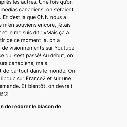
près les autres. Une fois qu’on
s médias canadiens, on s’étaient
. Et c’est là que
CNN
nous a
m’en souviens encore, j’étais
et je me suis dit : «Mais ça a
tir de ce moment là, on a
 de visionnements sur
Youtube
t ce qui s’est passé! Au début, on
eurs canadiens, mais
nt de partout dans le monde. On
e
lipdub
sur
France2
et sur une
lemande. Et bientôt, on devrait
BC
!
n de redorer le blason de