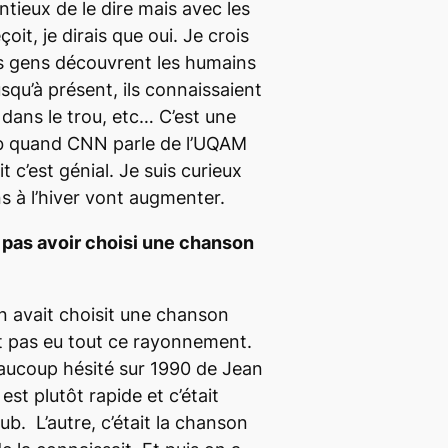
entieux de le dire mais avec les
it, je dirais que oui. Je crois
es gens découvrent les humains
squ’à présent, ils connaissaient
i dans le trou, etc… C’est une
b quand
CNN
parle de l’UQAM
it c’est génial. Je suis curieux
ns à l’hiver vont augmenter.
pas avoir choisi une chanson
on avait choisit une chanson
t pas eu tout ce rayonnement.
eaucoup hésité sur
1990
de Jean
est plutôt rapide et c’était
dub
. L’autre, c’était la chanson