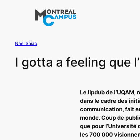
Aller
au
contenu
Naël Shiab
I gotta a feeling que l
Le
lipdub
de l’UQAM, r
dans le cadre des initi
communication, fait 
monde. Coup de public
que pour l’Université 
les 700 000 visionne