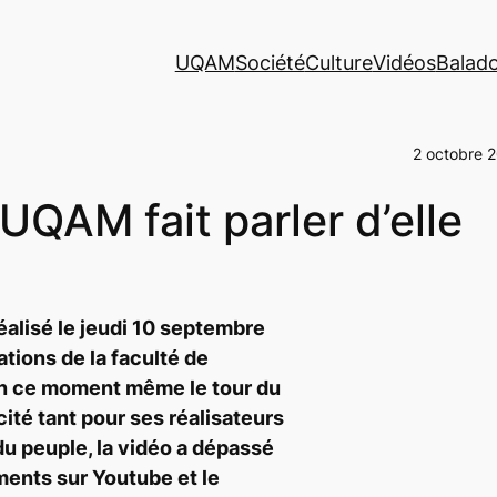
UQAM
Société
Culture
Vidéos
Balad
2 octobre 
’UQAM fait parler d’elle
éalisé le jeudi 10 septembre
ations de la faculté de
en ce moment même le tour du
ité tant pour ses réalisateurs
du peuple, la vidéo a dépassé
ments sur
Youtube
et le