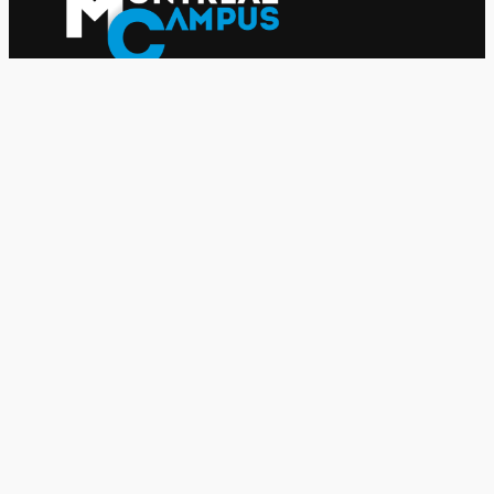
Le journal indépendant des étudiantes et des étudiants de
l'UQAM depuis 1980.
Le journal
UQAM
Société
Culture
Vidéos
Balados
Opinion
Éditions papier