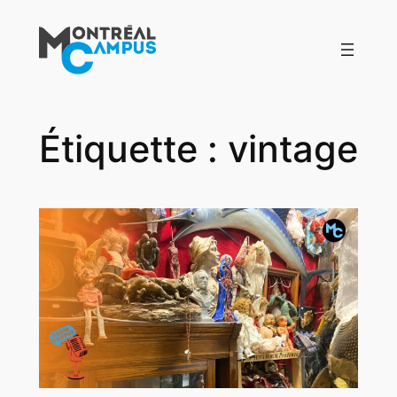
Aller
au
contenu
Étiquette :
vintage