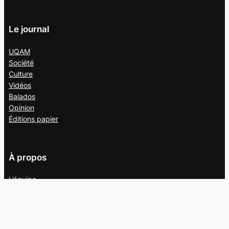
Le journal
UQAM
Société
Culture
Vidéos
Balados
Opinion
Éditions papier
À propos
L’équipe
Nous joindre
Collaborer au
Campus