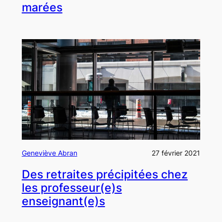
marées
Geneviève Abran
27 février 2021
Des retraites précipitées chez
les professeur(e)s
enseignant(e)s