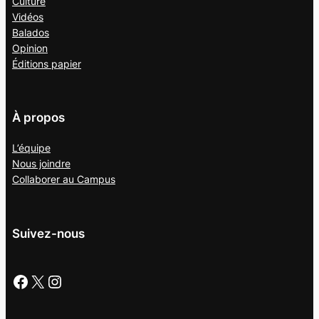
Culture
Vidéos
Balados
Opinion
Éditions papier
À propos
L’équipe
Nous joindre
Collaborer au
Campus
Suivez-nous
Facebook
X
Instagram