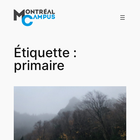
Aller
au
contenu
Étiquette :
primaire