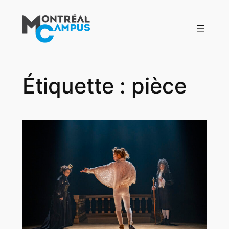
Aller
au
contenu
Étiquette :
pièce