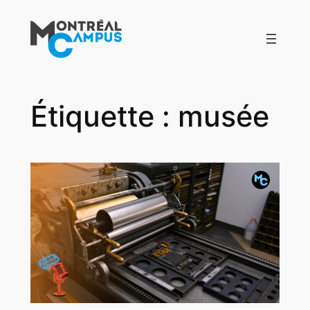
Aller
au
contenu
Étiquette :
musée