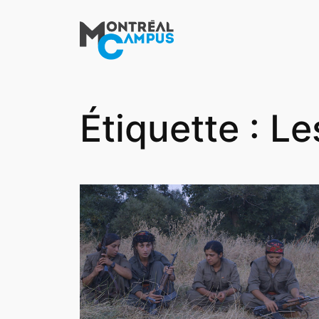
Aller
au
contenu
Étiquette :
Le