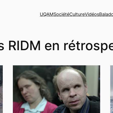
UQAM
Société
Culture
Vidéos
Balad
s RIDM en rétrosp