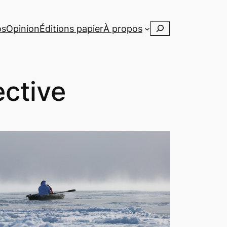
Rechercher
os
Opinion
Éditions papier
À propos
ective