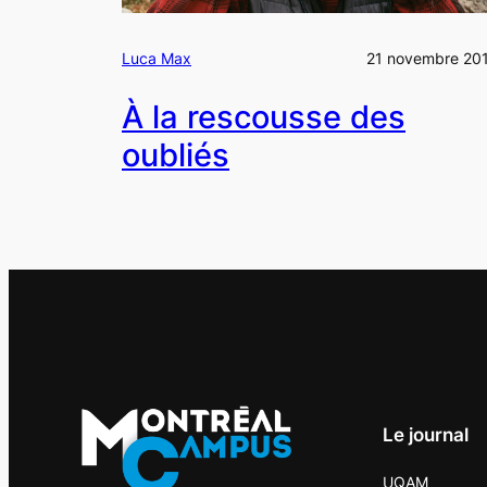
Luca Max
21 novembre 20
À la rescousse des
oubliés
Le journal
UQAM