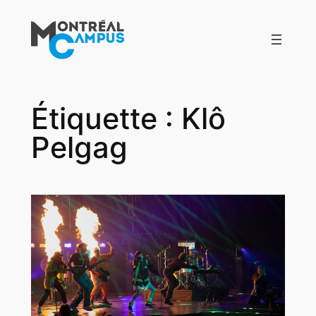
Aller
au
contenu
Étiquette :
Klô
Pelgag