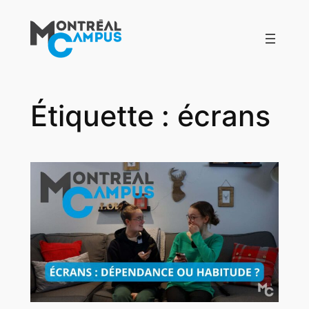
Aller
au
contenu
Étiquette :
écrans