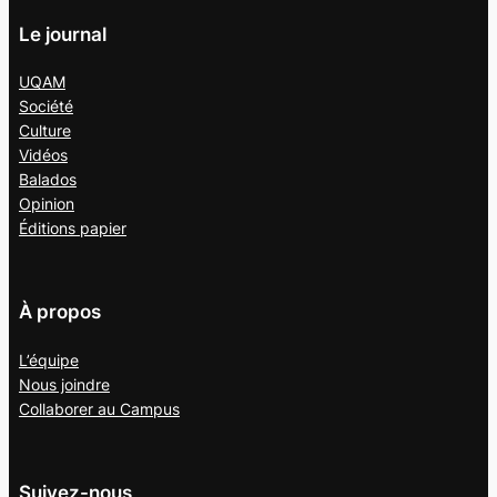
Le journal
UQAM
Société
Culture
Vidéos
Balados
Opinion
Éditions papier
À propos
L’équipe
Nous joindre
Collaborer au
Campus
Suivez-nous