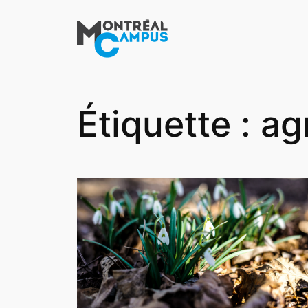
Aller
au
contenu
Étiquette :
ag