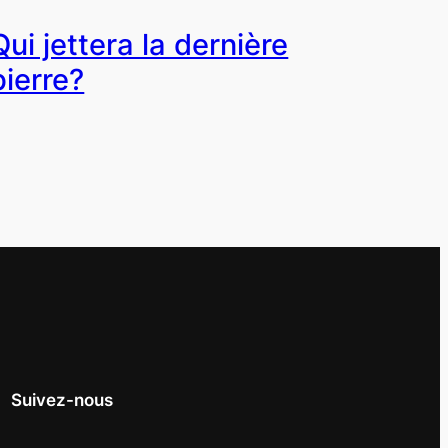
Qui jettera la dernière
pierre?
Suivez-nous