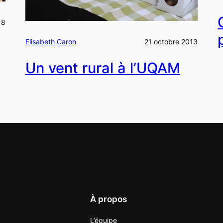
18
Elisabeth Caron
21 octobre 2013
Un vent rural à l’UQAM
À propos
L’équipe