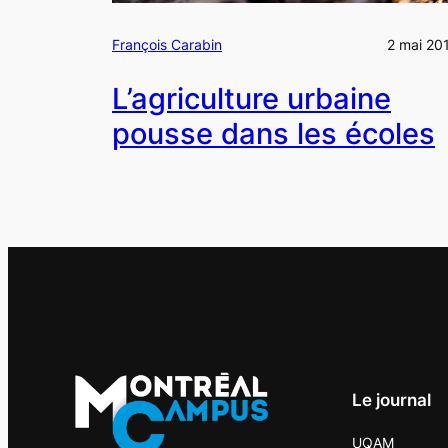
François Carabin
2 mai 20
L’agriculture urbaine
pousse dans les écoles
Le journal
UQAM