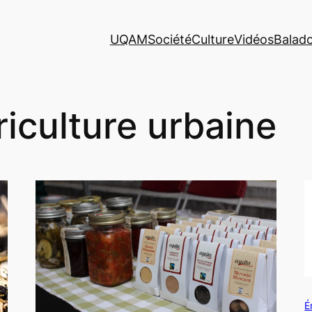
UQAM
Société
Culture
Vidéos
Balad
riculture urbaine
É