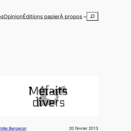
Rechercher
os
Opinion
Éditions papier
À propos
milie Bergeron
20 février 2013