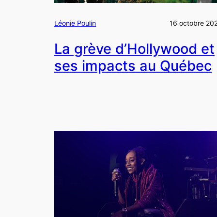
Léonie Poulin
16 octobre 20
La grève d’Hollywood et
ses impacts au Québec