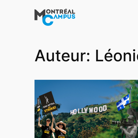
Aller
au
contenu
Auteur:
Léoni