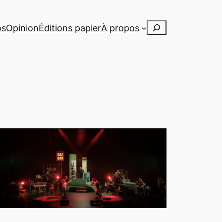
Rechercher
os
Opinion
Éditions papier
À propos