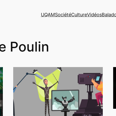
UQAM
Société
Culture
Vidéos
Balad
e Poulin