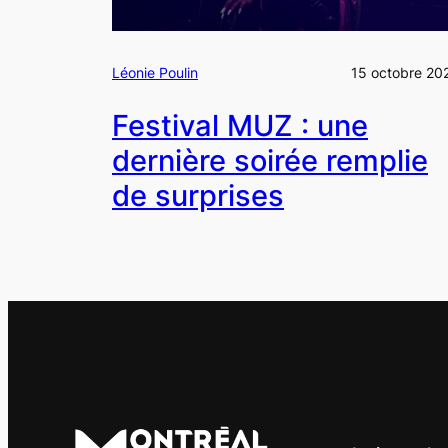
Léonie Poulin
15 octobre 20
Festival MUZ : une
dernière soirée remplie
de surprises