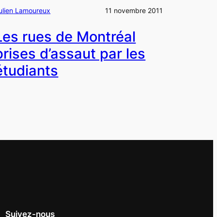
ulien Lamoureux
11 novembre 2011
Les rues de Montréal
prises d’assaut par les
étudiants
Suivez-nous