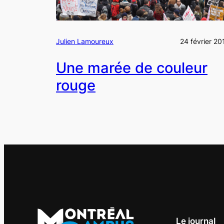
Julien Lamoureux
24 février 20
Une marée de couleur
rouge
Le journal