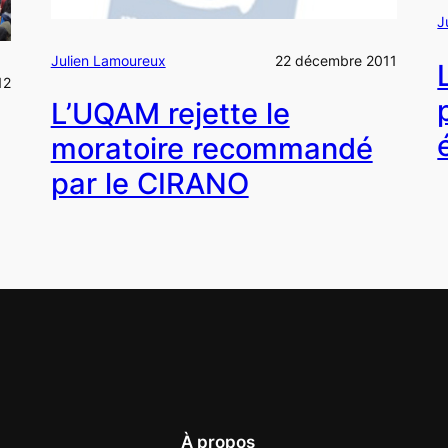
J
Julien Lamoureux
22 décembre 2011
12
L’UQAM rejette le
moratoire recommandé
par le CIRANO
À propos