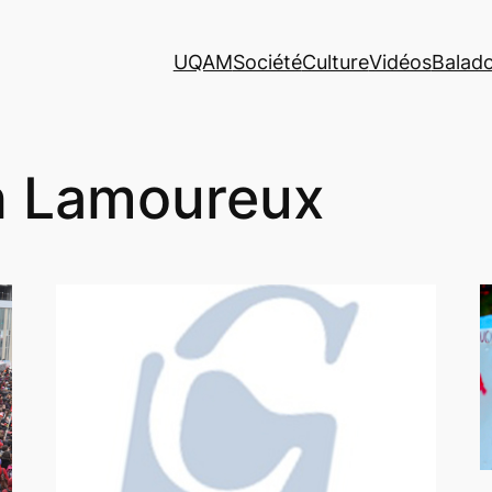
UQAM
Société
Culture
Vidéos
Balad
n Lamoureux