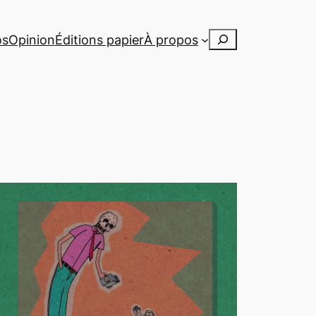
Rechercher
os
Opinion
Éditions papier
À propos