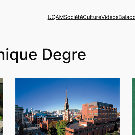
UQAM
Société
Culture
Vidéos
Balad
nique Degre