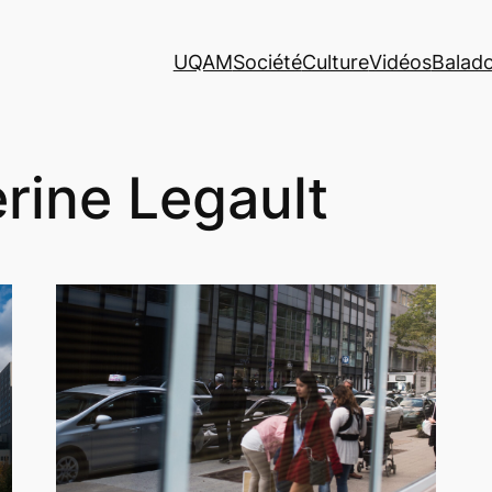
UQAM
Société
Culture
Vidéos
Balad
rine Legault