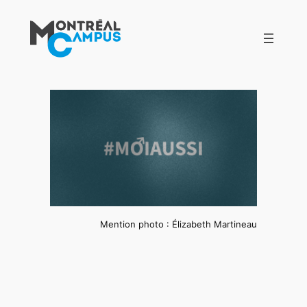
Aller
au
contenu
Mention photo : Élizabeth Martineau