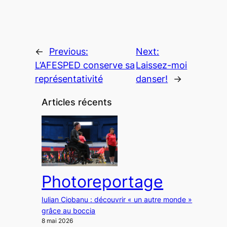
←
Previous:
Next:
L’AFESPED conserve sa
Laissez-moi
représentativité
danser!
→
Articles récents
Photoreportage
Iulian Ciobanu : découvrir « un autre monde »
grâce au boccia
8 mai 2026