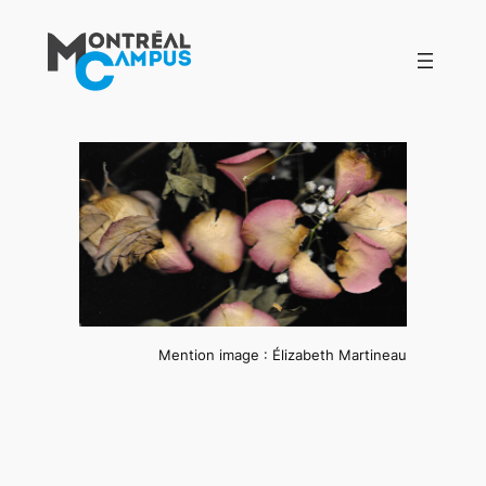
Aller
au
contenu
Mention image : Élizabeth Martineau