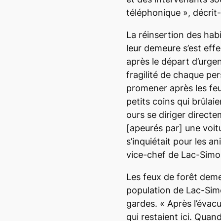
téléphonique
», décrit-
La réinsertion des hab
leur demeure s’est eff
après le départ d’urgen
fragilité de chaque pe
promener après les feu
petits coins qui brûlai
ours se diriger direct
[apeurés par]
une voit
s’inquiétait pour les 
vice-chef de Lac-Simo
Les feux de forêt deme
population de Lac-Simo
gardes. «
Après l’évacu
qui restaient ici. Quand