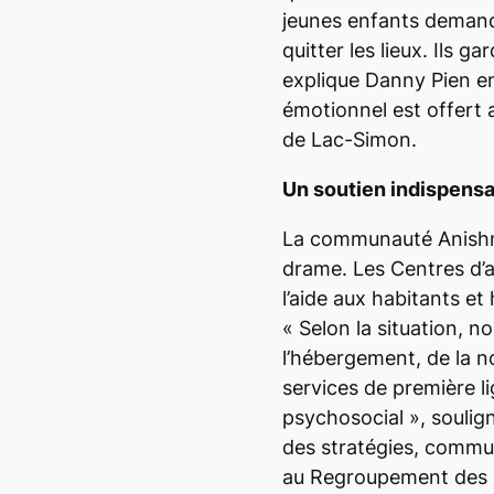
jeunes enfants demandai
quitter les lieux. Ils 
explique Danny Pien e
émotionnel est offert 
de Lac-Simon.
Un soutien indispens
La communauté Anishna
drame. Les Centres d’
l’aide aux habitants e
«
Selon la situation, n
l’hébergement, de la no
services de première l
psychosocial
», soulig
des stratégies, commun
au Regroupement des c