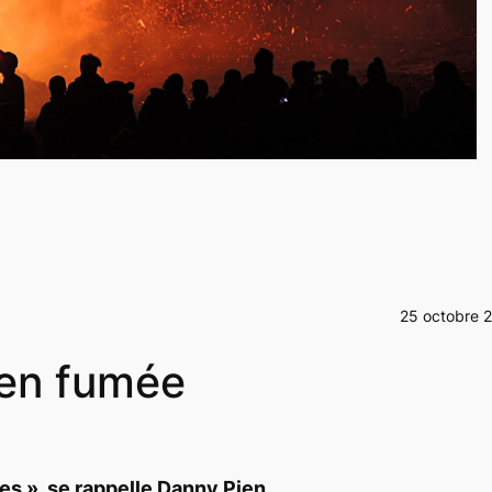
25 octobre 
r en fumée
res
», se rappelle Danny Pien,