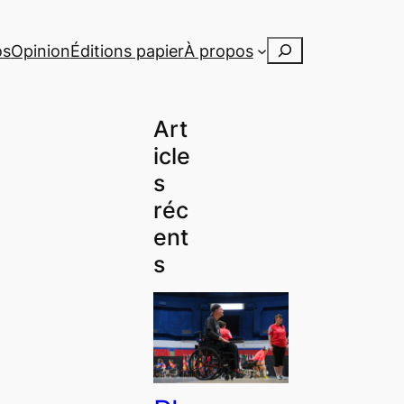
Rechercher
os
Opinion
Éditions papier
À propos
Art
icle
s
réc
ent
s