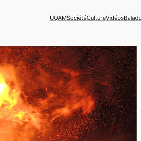
UQAM
Société
Culture
Vidéos
Balad