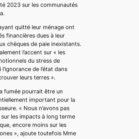
’été 2023 sur les communautés
da.
s ayant quitté leur ménage ont
és financières dues à leur
aux chèques de paie inexistants.
alement l’accent sur «
les
otionnels du stress de
i l’ignorance de l’état dans
trouver leurs terres
».
 la fumée pourrait être un
ntiellement important pour la
sseure. «
Nous n’avons pas
sur les impacts à long terme
que, encore moins sur les
tones
», ajoute toutefois Mme