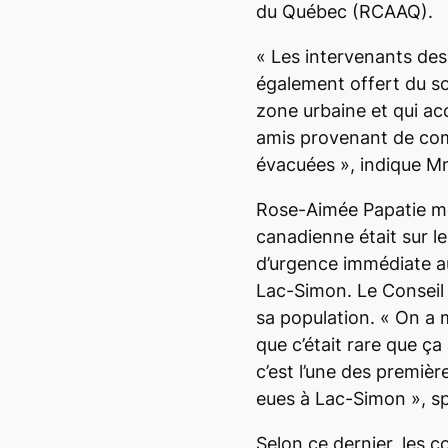
du Québec (RCAAQ).
«
Les intervenants des
également offert du so
zone urbaine et qui acc
amis provenant de c
évacuées
», indique M
Rose-Aimée Papatie m
canadienne était sur les
d’urgence immédiate au
Lac-Simon. Le Conseil 
sa population. «
On a 
que c’était rare que ça 
c’est l’une des premiè
eues à Lac-Simon
», s
Selon ce dernier, les 