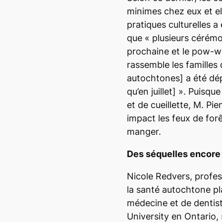
minimes chez eux et ell
pratiques culturelles a
que «
plusieurs cérémo
prochaine et le pow
rassemble les familles 
autochtones]
a été dé
qu’en juillet] ». Puisq
et de cueillette, M. Pi
impact les feux de forê
manger.
Des séquelles encore
Nicole Redvers, profes
la santé autochtone pla
médecine et de dentist
University en Ontario,