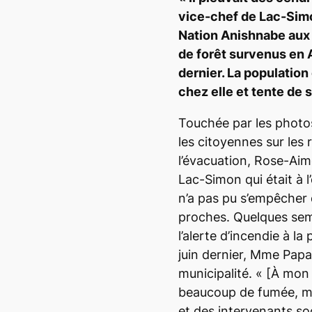
vice-chef de Lac-Sim
Nation Anishnabe aux 
de forêt survenus en 
dernier. La populatio
chez elle et tente de
Touchée par les photos
les citoyennes sur les
l’évacuation, Rose-Aim
Lac-Simon qui était à l
n’a pas pu s’empêcher 
proches. Quelques sem
l’alerte d’incendie à l
juin dernier, Mme Papa
municipalité. « [À mon
beaucoup de fumée
,
m
et des intervenants so