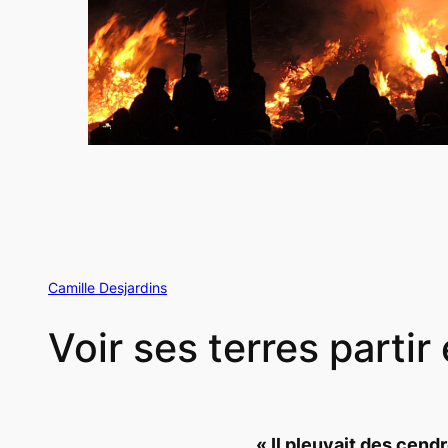
Camille Desjardins
Voir ses terres parti
«
Il pleuvait des cend