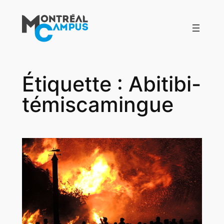
Aller
au
contenu
Étiquette :
Abitibi-
témiscamingue