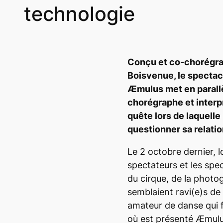
technologie
Conçu et co-chorégra
Boisvenue, le specta
Æmulus
met en parallè
chorégraphe et inter
quête lors de laquelle
questionner sa relati
Le 2 octobre dernier, l
spectateurs et les spe
du cirque, de la photo
semblaient ravi(e)s de 
amateur de danse qui f
où
est présenté
Æmul