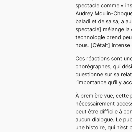
spectacle comme
«
i
ns
Audrey Moulin-Choque
baladi et de salsa, a a
spectacle]
mélange la 
technologie
prend peut
nous.
[C’était]
intense
Ces réactions sont un
chorégraphes, qui désir
questionne sur sa relat
l’importance qu’il y ac
À première vue, cette
nécessairement accessi
peut être difficile à 
aucun dialogue. Le pub
une histoire, qui n’est