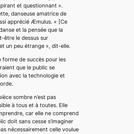
pirant et questionnant
»
.
tte, danseuse amatrice de
ussi apprécié
Æmulus
.
« [Ce
danse et la pensée que la
-être le dessus sur
et
un peu étrange
»,
dit-elle.
e forme de succès pour les
aient que le public se
ion avec la technologie et
corde.
 pièce sombre
n’est pas
ble à tous et à toutes. Elle
comprendre, car elle ne comprend
lic doit sans cesse s’imaginer
 pas nécessairement celle voulue