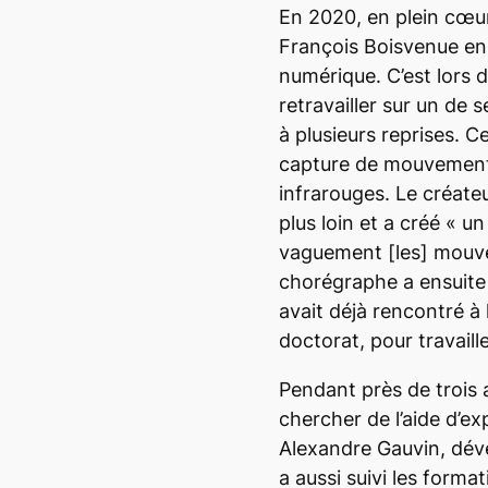
En 2020, en plein cœu
François Boisvenue ens
numérique. C’est lors d’
retravailler sur un de s
à plusieurs reprises. Ce
capture de mouvement
infrarouges. Le créateu
plus loin et a créé
«
un
vaguement
[les]
mouv
chorégraphe a ensuite 
avait déjà rencontré à
doctorat, pour travaille
Pendant près de trois 
chercher de l’aide d’e
Alexandre Gauvin, dével
a aussi suivi les forma