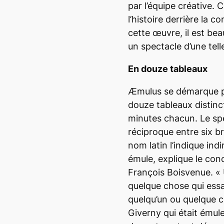
par l’équipe créative.
l’histoire derrière la
cette œuvre, il est be
un spectacle d’une tell
En douze tableaux
Æmulus
se démarque p
douze tableaux distinc
minutes chacun. Le spe
réciproque entre six br
nom latin l’indique ind
émule, explique le con
François Boisvenue.
«
quelque chose qui essai
quelqu’un ou quelque c
Giverny
qui
était émul