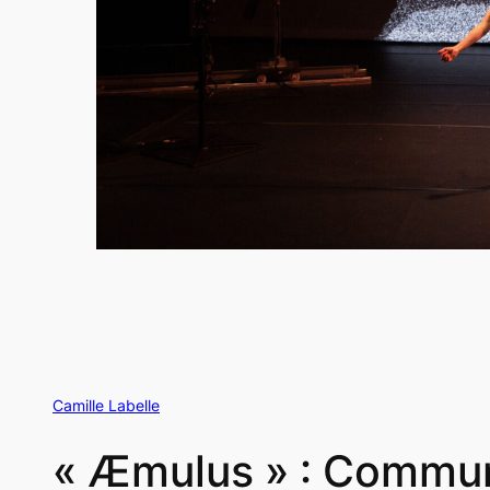
Camille Labelle
« Æmulus » : Communi