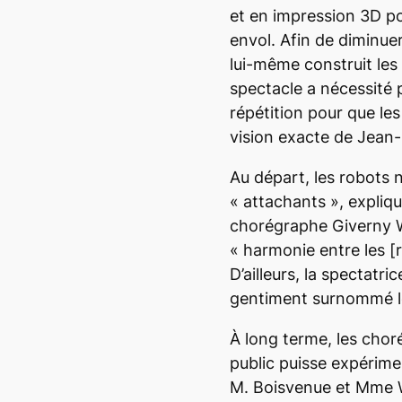
et en impression 3D p
envol. Afin de diminuer
lui-même construit les 
spectacle a nécessité 
répétition pour que le
vision exacte de Jean
Au départ, les robots 
«
attachants
», expliq
chorégraphe Giverny W
«
harmonie entre les
[
D’ailleurs, la spectat
gentiment surnommé l
À long terme, les chor
public puisse expérimen
M. Boisvenue et Mme W