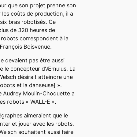
our que son projet prenne son
 les coûts de production, il a
six bras robotisés. Ce
plus de 320 heures de
s robots correspondent à la
-François Boisvenue.
ne devaient pas être aussi
ue le concepteur d’
Æmulus
. La
elsch désirait atteindre une
robots et la danseuse]
».
rice Audrey Moulin-Choquette a
es robots «
WALL-E
».
égraphes aimeraient que le
ter et jouer avec les robots.
elsch souhaitent aussi faire