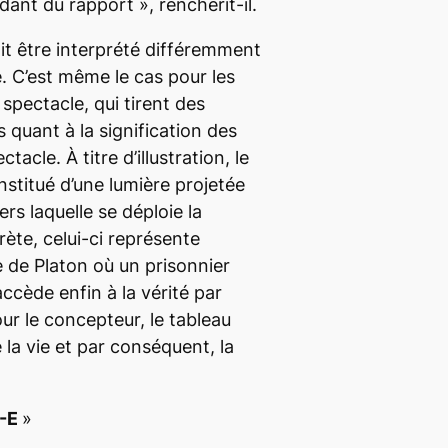
ndant du rapport
»,
renchérit-il.
t être interprété différemment
 C’est même le cas pour les
pectacle, qui tirent des
 quant à la signification des
acle. À titre d’illustration, le
nstitué d’une lumière projetée
ers laquelle se déploie la
rète, celui-ci représente
ne de Platon
où
un prisonnier
accède enfin à la vérité par
our le concepteur, le tableau
e la vie et par conséquent, la
-E
»