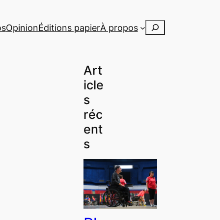
Rechercher
os
Opinion
Éditions papier
À propos
Art
icle
s
réc
ent
s