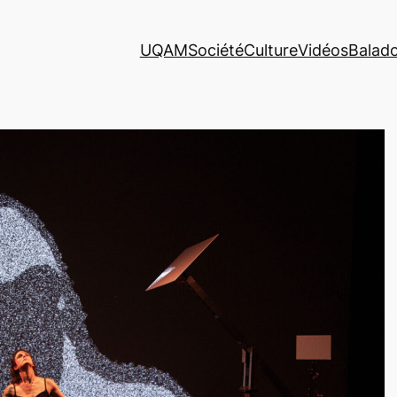
UQAM
Société
Culture
Vidéos
Balad