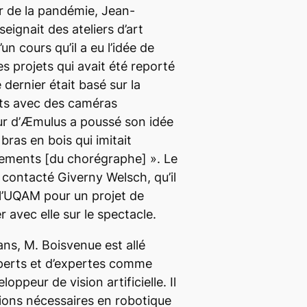
r de la pandémie, Jean-
eignait des ateliers d’art
un cours qu’il a eu l’idée de
es projets qui avait été reporté
 dernier était basé sur la
s avec des caméras
r d’
Æmulus
a poussé son idée
 bras en bois qui
imitait
ements
[du chorégraphe]
». Le
contacté Giverny Welsch, qu’il
 l’UQAM pour un projet de
r avec elle sur le spectacle.
ans, M. Boisvenue est allé
xperts et d’expertes comme
oppeur de vision artificielle. Il
tions nécessaires en robotique