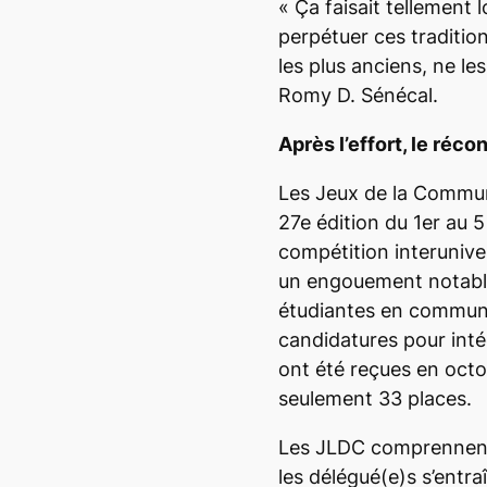
« Ç
a faisait tellement
perpétuer ces traditio
les plus anciens, ne l
Romy D. Sénécal.
Après l’effort, le réco
Les Jeux de la Commun
27
e
édition du 1
er
au 5
compétition interunive
un engouement notable 
étudiantes en communi
candidatures pour inté
ont été reçues en octo
seulement 33 places.
Les JLDC comprennent 
les délégué(e)s s’entra