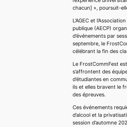
l’expérience universit
chacun] », poursuit-ell
L’AGEC et l’
A
ssociation
publique (AECP) organ
d’événements par sessi
septembre, le FrostCom
célébrant la fin des cla
Le FrostCommFest est
s’affrontent des équip
d’étudiantes en commun
ils et elles bravent le 
des épreuves.
Ces événements requiè
d’alcool et la privatisa
session d’automne 202