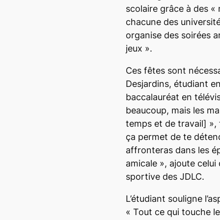
scolaire grâce à des «
chacune des universit
organise des soirées 
jeux ».
Ces fêtes sont nécessai
Desjardins, étudiant e
baccalauréat en télévi
beaucoup, mais les ma
temps et de travail] »,
ça permet de te détend
affronteras dans les é
amicale
», ajoute celui 
sportive des JDLC.
L’étudiant souligne l’as
«
Tout ce qui touche le