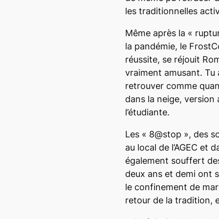
les traditionnelles acti
Même après la «
ruptu
la pandémie, le
Frost
réussite, se réjouit Ro
vraiment amusant.
Tu 
retrouver comme quand 
dans la neige, version 
l’étudiante.
Les « 8@stop », des so
au local de l’AGEC et d
également souffert des
deux ans et demi ont s
le confinement de mars
retour de la tradition,