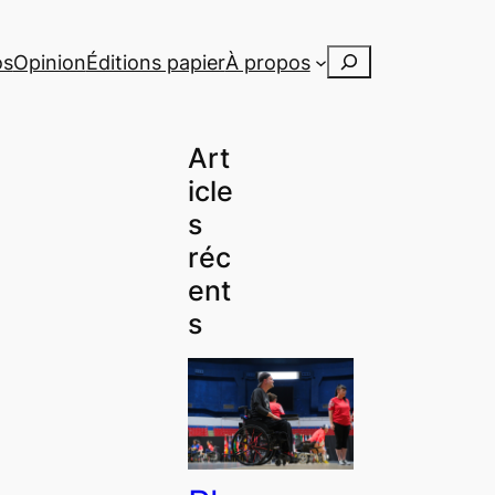
Rechercher
os
Opinion
Éditions papier
À propos
Art
icle
s
réc
ent
s