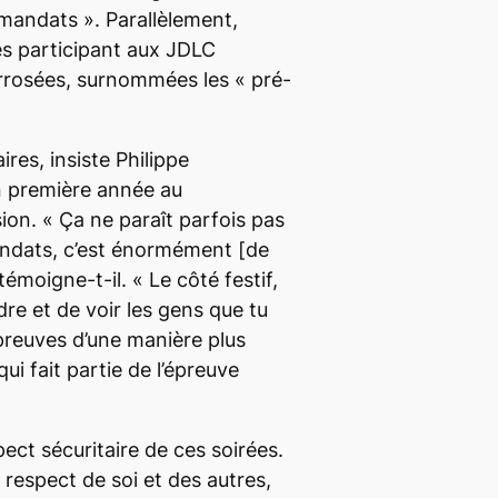
 mandats ». Parallèlement,
és participant aux JDLC
arrosées, surnommées les « pré-
res, insiste Philippe
n première année au
sion. «
Ça ne paraît parfois pas
ndats, c’est énormément
[de
 témoigne-t-il.
«
Le côté festif,
re et de voir les gens que tu
preuves d’une manière plus
qui fait partie de l’épreuve
pect sécuritaire de ces soirées.
 respect de soi et des autres,