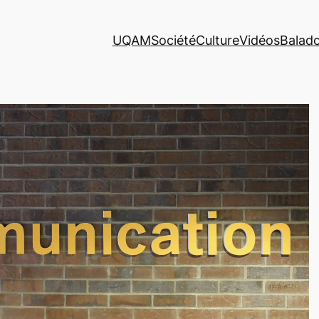
UQAM
Société
Culture
Vidéos
Balad